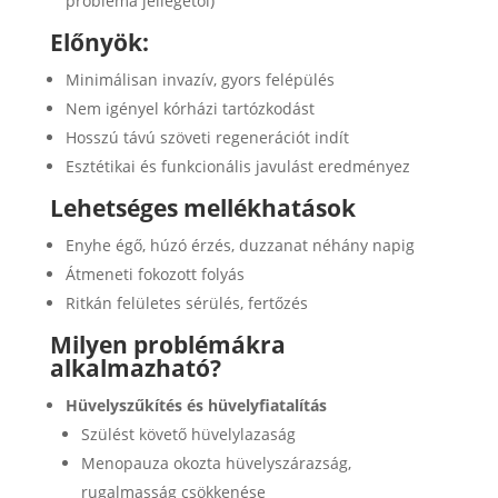
probléma jellegétől)
Előnyök:
Minimálisan invazív, gyors felépülés
Nem igényel kórházi tartózkodást
Hosszú távú szöveti regenerációt indít
Esztétikai és funkcionális javulást eredményez
Lehetséges mellékhatások
Enyhe égő, húzó érzés, duzzanat néhány napig
Átmeneti fokozott folyás
Ritkán felületes sérülés, fertőzés
Milyen problémákra
alkalmazható?
Hüvelyszűkítés és hüvelyfiatalítás
Szülést követő hüvelylazaság
Menopauza okozta hüvelyszárazság,
rugalmasság csökkenése