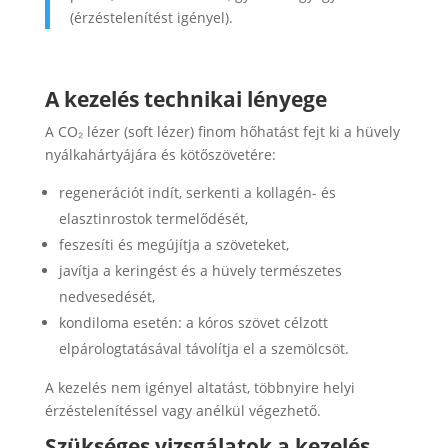
(érzéstelenítést igényel).
A kezelés technikai lényege
A CO₂ lézer (soft lézer) finom hőhatást fejt ki a hüvely
nyálkahártyájára és kötőszövetére:
regenerációt indít, serkenti a kollagén- és
elasztinrostok termelődését,
feszesíti és megújítja a szöveteket,
javítja a keringést és a hüvely természetes
nedvesedését,
kondiloma esetén: a kóros szövet célzott
elpárologtatásával távolítja el a szemölcsöt.
A kezelés nem igényel altatást, többnyire helyi
érzéstelenítéssel vagy anélkül végezhető.
Szükséges vizsgálatok a kezelés