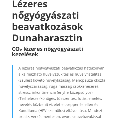
Lézeres
nőgyógyászati
beavatkozások
Dunaharasztin
CO₂ lézeres nőgyógyászati
kezelések
A lézeres nőgyógyászati beavatkozás hatékonyan
alkalmazható hüvelyszűkítés és hüvelyfiatalítás
(Szülést követő hüvelylazaság, Menopauza okozta
hüvelyszárazság, rugalmasság csökkenésére),
stressz inkontinencia (enyhe-középsúlyos)
(Terhelésre (köhögés, tüsszentés, futás, emelés,
nevetés közbeni) vizelet elcseppenés ellen és
Kondiloma (HPV-szemölcs) eltávolítása. Mindezt
precíz, vérzésmentesen, gyors sebgyógyulással