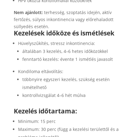
HPV okozta kondilomával küzdőknek
Nem ajánlott:
terhesség, szoptatás idején, aktív
fertőzés, súlyos inkontinencia vagy előrehaladott
süllyedés esetén.
Kezelések időköze és ismétlések
Hüvelyszűkítés, stressz inkontinencia:
általában 3 kezelés, 4–6 hetes időközökkel
fenntartó kezelés: évente 1 ismétlés javasolt
Kondiloma eltávolítás:
többnyire egyszeri kezelés, szükség esetén
ismételhető
kontrollvizsgálat 4–6 hét múlva
Kezelés időtartama:
Minimum: 15 perc
Maximum: 30 perc (függ a kezelési területtől és a