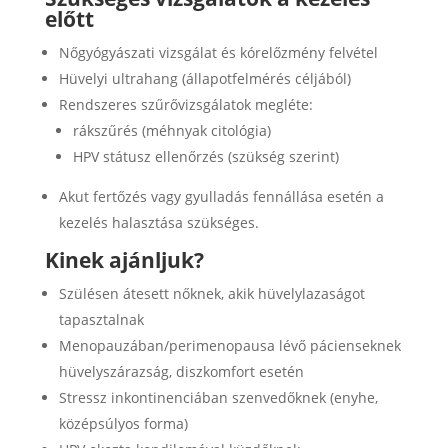
előtt
Nőgyógyászati vizsgálat és kórelőzmény felvétel
Hüvelyi ultrahang (állapotfelmérés céljából)
Rendszeres szűrővizsgálatok megléte:
rákszűrés (méhnyak citológia)
HPV státusz ellenőrzés (szükség szerint)
Akut fertőzés vagy gyulladás fennállása esetén a
kezelés halasztása szükséges.
Kinek ajánljuk?
Szülésen átesett nőknek, akik hüvelylazaságot
tapasztalnak
Menopauzában/perimenopausa lévő pácienseknek
hüvelyszárazság, diszkomfort esetén
Stressz inkontinenciában szenvedőknek (enyhe,
középsúlyos forma)