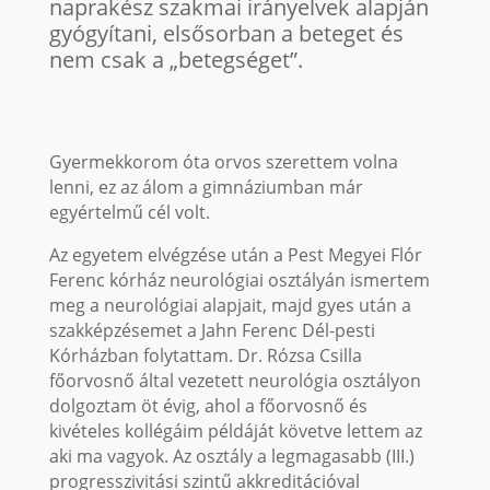
naprakész szakmai irányelvek alapján
gyógyítani, elsősorban a beteget és
nem csak a „betegséget”.
Gyermekkorom óta orvos szerettem volna
lenni, ez az álom a gimnáziumban már
egyértelmű cél volt.
Az egyetem elvégzése után a Pest Megyei Flór
Ferenc kórház neurológiai osztályán ismertem
meg a neurológiai alapjait, majd gyes után a
szakképzésemet a Jahn Ferenc Dél-pesti
Kórházban folytattam. Dr. Rózsa Csilla
főorvosnő által vezetett neurológia osztályon
dolgoztam öt évig, ahol a főorvosnő és
kivételes kollégáim példáját követve lettem az
aki ma vagyok. Az osztály a legmagasabb (III.)
progresszivitási szintű akkreditációval