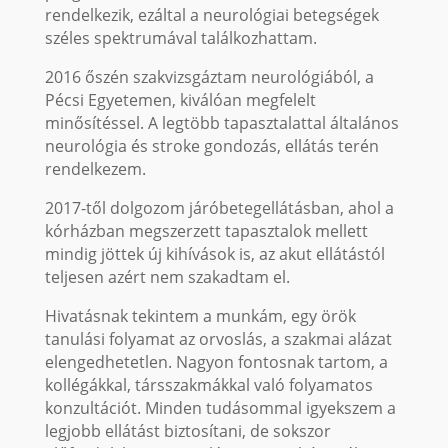
rendelkezik, ezáltal a neurológiai betegségek
széles spektrumával találkozhattam.
2016 őszén szakvizsgáztam neurológiából, a
Pécsi Egyetemen, kiválóan megfelelt
minősítéssel. A legtöbb tapasztalattal általános
neurológia és stroke gondozás, ellátás terén
rendelkezem.
2017-től dolgozom járóbetegellátásban, ahol a
kórházban megszerzett tapasztalok mellett
mindig jöttek új kihívások is, az akut ellátástól
teljesen azért nem szakadtam el.
Hivatásnak tekintem a munkám, egy örök
tanulási folyamat az orvoslás, a szakmai alázat
elengedhetetlen. Nagyon fontosnak tartom, a
kollégákkal, társszakmákkal való folyamatos
konzultációt. Minden tudásommal igyekszem a
legjobb ellátást biztosítani, de sokszor