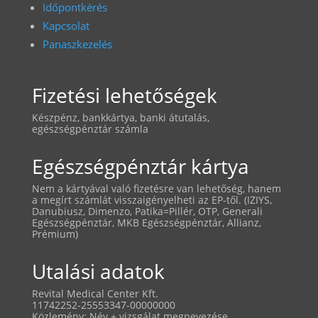
Időpontkérés
Kapcsolat
Panaszkezelés
Fizetési lehetőségek
Készpénz, bankkártya, banki átutalás,
egészségpénztár számla
Egészségpénztár kártya
Nem a kártyával való fizetésre van lehetőség, hanem
a megírt számlát visszaigényelheti az EP-től. (IZIYS,
Danubiusz, Dimenzo, Patika=Pillér, OTP, Generali
Egészségpénztár, MKB Egészségpénztár, Allianz,
Prémium)
Utalási adatok
Revital Medical Center Kft.
11742252-25553347-00000000
Közlemény: Név + vizsgálat megnevezése