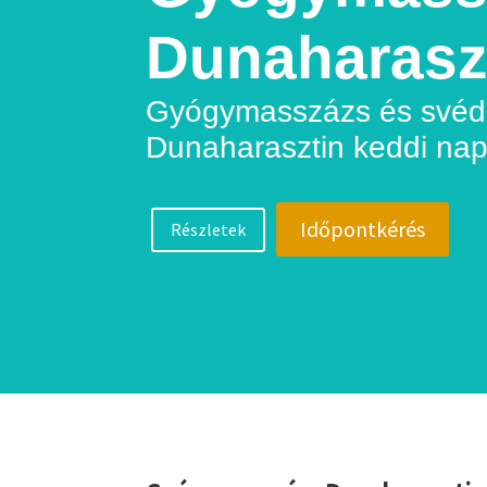
Dunaharasz
Gyógymasszázs és své
Dunaharasztin keddi na
Időpontkérés
Részletek