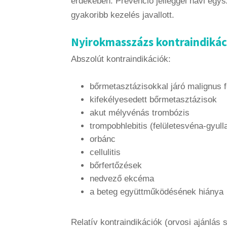
érdekében. Prevenció jelleggel havi egys
gyakoribb kezelés javallott.
Nyirokmasszázs kontraindikáci
Abszolút kontraindikációk:
bőrmetasztázisokkal járó malignus 
kifekélyesedett bőrmetasztázisok
akut mélyvénás trombózis
trompobhlebitis (felületesvéna-gyull
orbánc
cellulitis
bőrfertőzések
nedvező ekcéma
a beteg együttműködésének hiánya
Relatív kontraindikációk (orvosi ajánlás