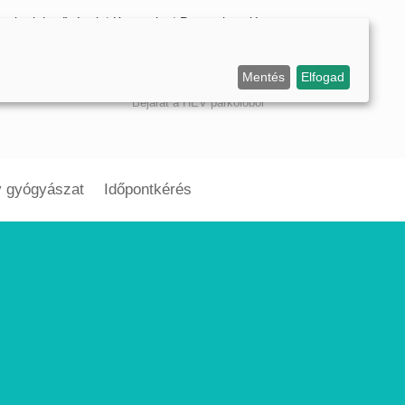
arrier lehetőségek
|
Kapcsolat
|
Panaszkezelés
Dunaharaszti, Fő út
Mentés
Elfogad
10.
Bejárat a HÉV parkolóból
v gyógyászat
Időpontkérés