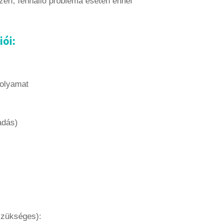
zeri, fennálló probléma esetén ennél
ói:
folyamat
adás)
 szükséges):