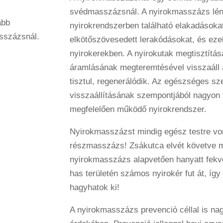
svédmasszázsnál. A nyirokmasszázs lé
abb
nyirokrendszerben található elakadásokat
sszázsnál.
elkötőszövesedett lerakódásokat, és ezek
nyirokerekben. A nyirokutak megtisztítás
áramlásának megteremtésével visszaáll 
tisztul, regenerálódik. Az egészséges s
visszaállításának szempontjából nagyon f
megfelelően működő nyirokrendszer.
Nyirokmasszázst mindig egész testre vo
részmasszázs! Zsákutca elvét követve min
nyirokmasszázs alapvetően hanyatt fekve 
has területén számos nyirokér fut át, íg
hagyhatok ki!
A nyirokmasszázs prevenció céllal is na