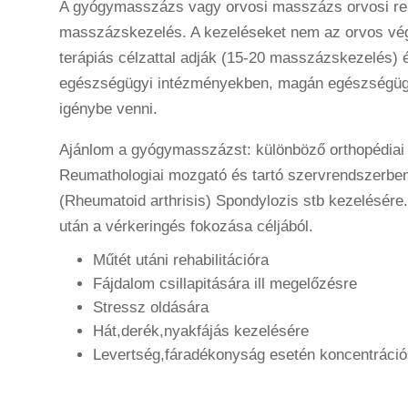
A gyógymasszázs vagy orvosi masszázs orvosi ren
masszázskezelés. A kezeléseket nem az orvos vé
terápiás célzattal adják (15-20 masszázskezelés) 
egészségügyi intézményekben, magán egészségügy
igénybe venni.
Ajánlom a gyógymasszázst: különböző orthopédia
Reumathologiai mozgató és tartó szervrendszerben
(Rheumatoid arthrisis) Spondylozis stb kezelésére.
után a vérkeringés fokozása céljából.
Műtét utáni rehabilitációra
Fájdalom csillapitására ill megelőzésre
Stressz oldására
Hát,derék,nyakfájás kezelésére
Levertség,fáradékonyság esetén koncentráció