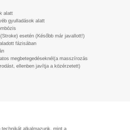
 alatt
yéb gyulladások alatt
ombózis
(Stroke) esetén (Később már javallott!)
aladott fázisában
án
natos megbetegedéseknél(a masszírozás
rodást, ellenben javítja a közérzetett)
 technikát alkalmazunk, mint a