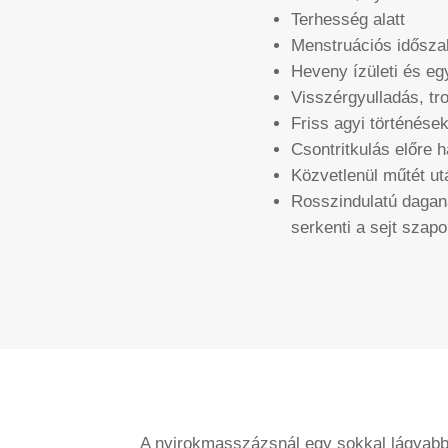
Terhesség alatt
Menstruációs időszak
Heveny ízületi és eg
Visszérgyulladás, tr
Friss agyi történések
Csontritkulás előre h
Közvetlenül műtét ut
Rosszindulatú daga
serkenti a sejt szapo
A nyirokmasszázsnál egy sokkal lágyabb