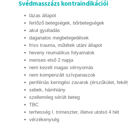
Svédmasszázs kontraindikációi
lázas állapot
fertőző betegségek, bőrbetegségek
akut gyulladás
daganatos megbetegedések
friss trauma, műtétek utáni állapot
heveny reumatikus folyamatok
menses első 2 napja
nem kezelt magas vérnyomás
nem kompenzált szívpanaszok
perifériás keringési zavarok (érszűkület, feké
sebek, hámhiány
szellemileg sérült beteg
TBC
terhesség I. trimeszter, illetve utolsó 4 hét
vérzékenység