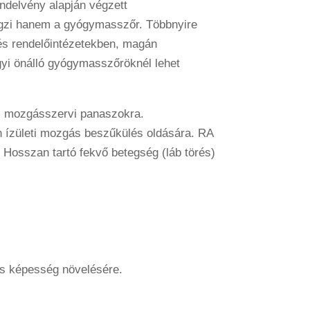
delvény alapján végzett
gzi hanem a gyógymasszőr. Többnyire
és rendelőintézetekben, magán
i önálló gyógymasszőröknél lehet
i mozgásszervi panaszokra.
 ízületi mozgás beszűkülés oldására. RA
 Hosszan tartó fekvő betegség (láb törés)
s képesség növelésére.