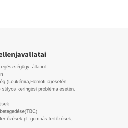
llenjavallatai
t egészségügyi állapot.
én
ég (Leukémia,Hemofilia)esetén
ve súlyos keringési probléma esetén.
ések
gbetegedése(TBC)
fertőzések pl.:gombás fertőzések,