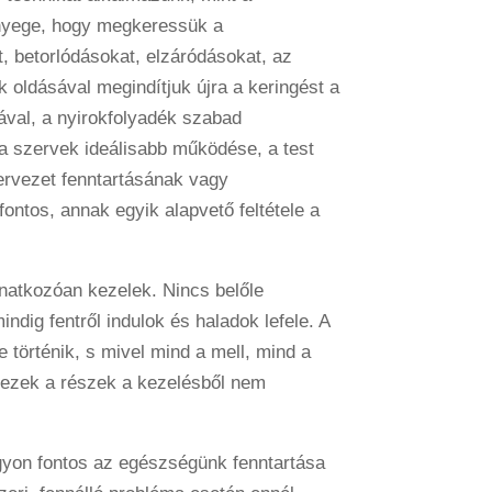
nyege, hogy megkeressük a
, betorlódásokat, elzáródásokat, az
 oldásával megindítjuk újra a keringést a
ával, a nyirokfolyadék szabad
a szervek ideálisabb működése, a test
zervezet fenntartásának vagy
ontos, annak egyik alapvető feltétele a
natkozóan kezelek. Nincs belőle
dig fentről indulok és haladok lefele. A
történik, s mivel mind a mell, mind a
y ezek a részek a kezelésből nem
gyon fontos az egészségünk fenntartása