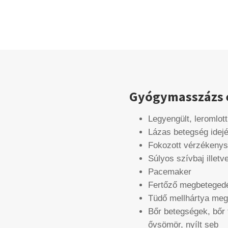
Gyógymasszázs e
Legyengült, leromlot
Lázas betegség idej
Fokozott vérzékenys
Súlyos szívbaj illet
Pacemaker
Fertőző megbeteged
Tüdő mellhártya me
Bőr betegségek, bőr 
ővsömör, nyílt seb