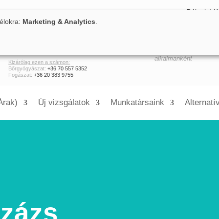
Rólunk
|
K
célokra:
Marketing & Analytics
.
+36 30 660 0388
H-P: 8:30 - 18:00
8:00 – 16:00 között hívható!
Szombat:
rendelés
alkalmanként
Kizárólag ezen a számon:
Bőrgyógyászat:
+36 70 557 5352
Fogászat:
+36 20 383 9755
Árak)
Új vizsgálatok
Munkatársaink
Alternatí
zázs